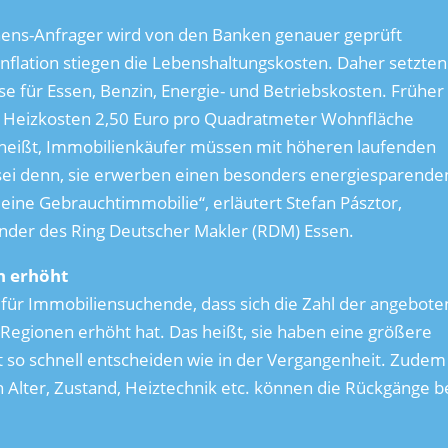
hens-Anfrager wird von den Banken genauer geprüft
nflation stiegen die Lebenshaltungskosten. Daher setzten
e für Essen, Benzin, Energie- und Betriebskosten. Früher
nd Heizkosten 2,50 Euro pro Quadratmeter Wohnfläche
as heißt, Immobilienkäufer müssen mit höheren laufenden
 sei denn, sie erwerben einen besonders energiesparende
s eine Gebrauchtimmobilie“, erläutert Stefan Pásztor,
nder des Ring Deutscher Makler (RDM) Essen.
h erhöht
st für Immobiliensuchende, dass sich die Zahl der angebot
egionen erhöht hat. Das heißt, sie haben eine größere
 so schnell entscheiden wie in der Vergangenheit. Zudem
ch Alter, Zustand, Heiztechnik etc. können die Rückgänge b