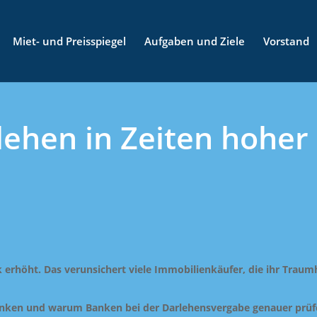
Miet- und Preisspiegel
Aufgaben und Ziele
Vorstand
ehen in Zeiten hoher
rk erhöht. Das verunsichert viele Immobilienkäufer, die ihr Trau
edenken und warum Banken bei der Darlehensvergabe genauer prüf